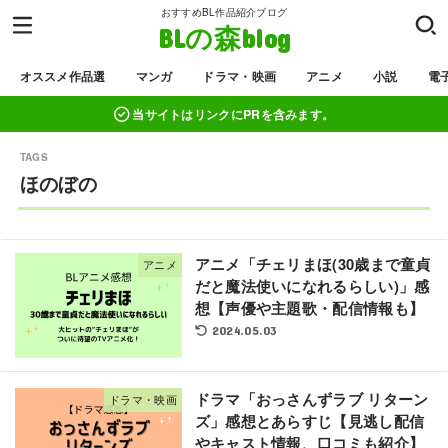
おすすめBL作品紹介ブログ
BLの森blog
オススメ作品選
マンガ
ドラマ・映画
アニメ
小説
電
当サイトはリンクにPRを含みます。
ほのぼの
アニメ「チェリまほ(30歳まで童貞
アニメ
だと魔法使いになれるらしい)」感
想【声優や主題歌・配信情報も】
2024.05.03
ドラマ「おっさんずラブ リターン
ドラマ・映画
ズ」感想とあらすじ【見逃し配信
やキャスト情報、口コミも紹介】