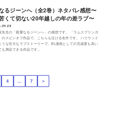
なるジーンへ（全2巻）ネタバレ感想〜
苦くて切ない20年越しの年の差ラブ〜
.09.28
夜先生の「親愛なるジーンへ」の感想です。 「ラムスプリンガ
」のスピンオフ作品で、こちらも泣ける名作です。 ハリウッド
ような壮大なラブストーリーで、BL漫画としての完成度も高い
も満足できる作品です...
4
…
7
＞