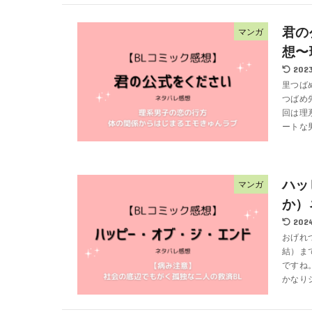
君の
マンガ
想〜
2023
里つば
つばめ
回は理
ートな
ハッ
マンガ
か）
2024
おげれ
結）ま
ですね
かなりシ