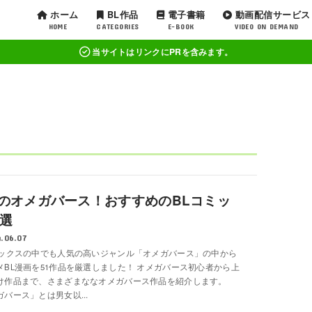
ホーム
BL作品
電子書籍
動画配信サービス
HOME
CATEGORIES
E-BOOK
VIDEO ON DEMAND
当サイトはリンクにPRを含みます。
のオメガバース！おすすめのBLコミッ
1選
.06.07
ミックスの中でも人気の高いジャンル「オメガバース」の中から
メBL漫画を51作品を厳選しました！ オメガバース初心者から上
け作品まで、さまざまななオメガバース作品を紹介します。
バース」とは男女以...