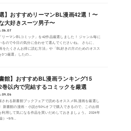
選】おすすめリーマンBL漫画42選！〜
な大好きスーツ男子〜
.06.07
「リーマンBLコミック」を42作品厳選しました！ ジャンル毎に
いるので今日の気分に合わせて選んでくださいね。 さらに、
漫画をたくさんお得に読む方法」や「BL好きの方のためのオスス
3つ厳選」したの...
書館】おすすめBL漫画ランキング15
2巻以内で完結するコミックを厳選
.09.06
催される新書館ブックフェアで読めるオススメBL漫画を厳選し
！ 新書館の漫画・小説が50%オフで購入できるので、このお得
を利用して気になる作品を買いだめしておきましょう。 2024年
）~9/9...