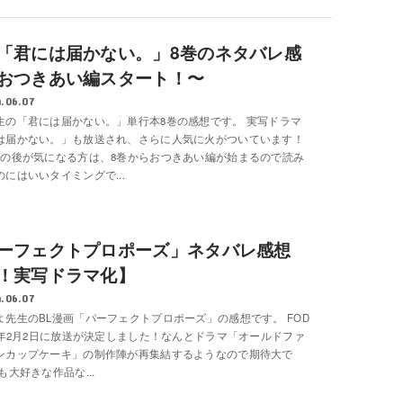
「君には届かない。」8巻のネタバレ感
おつきあい編スタート！〜
.06.07
生の「君には届かない。」単行本8巻の感想です。 実写ドラマ
は届かない。」も放送され、さらに人気に火がついています！
その後が気になる方は、8巻からおつきあい編が始まるので読み
にはいいタイミングで...
ーフェクトプロポーズ」ネタバレ感想
！実写ドラマ化】
.06.07
よ先生のBL漫画「パーフェクトプロポーズ」の感想です。 FOD
24年2月2日に放送が決定しました！なんとドラマ「オールドファ
ンカップケーキ」の制作陣が再集結するようなので期待大で
も大好きな作品な...