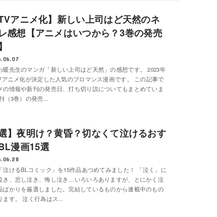
TVアニメ化】新しい上司はど天然のネ
レ感想【アニメはいつから？3巻の発売
】
.06.07
わ暖先生のマンガ「新しい上司はど天然」の感想です。 2023年
TVアニメ化が決定した人気のブロマンス漫画です。 この記事で
メの情報や新刊の発売日、打ち切り説についてもまとめていま
刊（3巻）の発売...
選】夜明け？黄昏？切なくて泣けるおす
BL漫画15選
.06.28
「泣けるBLコミック」を15作品あつめてみました！ 「泣く」に
泣き、悲し泣き、悔し泣き…いろいろありますが、とにかく泣
品ばかりを厳選しました。完結しているものから連載中のもの
ます。 泣く行為はス...