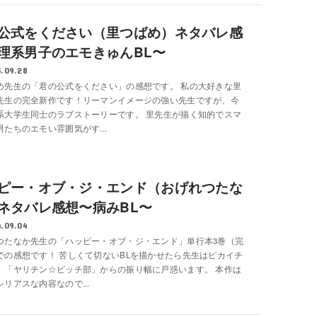
公式をください（里つばめ）ネタバレ感
理系男子のエモきゅんBL〜
.09.28
め先生の「君の公式をください」の感想です。 私の大好きな里
先生の完全新作です！リーマンイメージの強い先生ですが、今
系大学生同士のラブストーリーです。 里先生が描く知的でスマ
男たちのエモい雰囲気がす...
ピー・オブ・ジ・エンド（おげれつたな
ネタバレ感想〜病みBL〜
.09.04
つたなか先生の「ハッピー・オブ・ジ・エンド」単行本3巻（完
での感想です！ 苦しくて切ないBLを描かせたら先生はピカイチ
。「ヤリチン☆ビッチ部」からの振り幅に戸惑います。 本作は
リアスな内容なので...