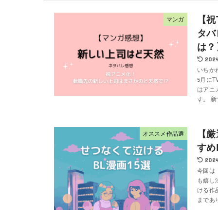
【祝
マンガ
タバ
は？
2024
いちか
5月に
はアニ
す。 新
【厳
オススメ作品選
すめ
2024
今回は
も嬉し
ける作
まであり