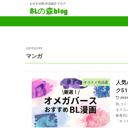
おすすめBL作品紹介ブログ
BLの森blog
マンガ
人気
オススメ作品選
ク5
2024
BLコ
オスス
級者向
「オメガ