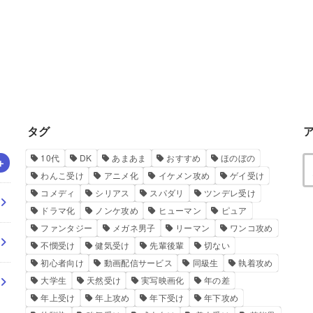
タグ
10代
DK
あまあま
おすすめ
ほのぼの
わんこ受け
アニメ化
イケメン攻め
ゲイ受け
コメディ
シリアス
スパダリ
ツンデレ受け
ドラマ化
ノンケ攻め
ヒューマン
ピュア
ファンタジー
メガネ男子
リーマン
ワンコ攻め
不憫受け
健気受け
先輩後輩
切ない
初心者向け
動画配信サービス
同級生
執着攻め
大学生
天然受け
実写映画化
年の差
年上受け
年上攻め
年下受け
年下攻め