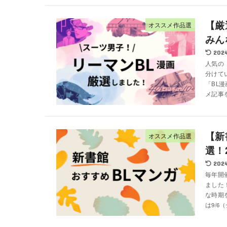
【厳
オススメ作品選
みん
2024
人気の
分けて
「BL
メ記事を
【新
オススメ作品選
選！
2024
毎年開
ました
な時期
は9/6（金