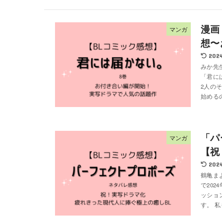
漫画
マンガ
想〜
2024
みか先
「君に
2人の
始めるの
「パ
マンガ
【祝
2024
鶴亀ま
で20
ッショ
す。 私