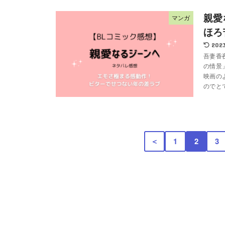
親愛
マンガ
ほろ
2023
吾妻香
の情景
映画の
のでとて
＜
1
2
3