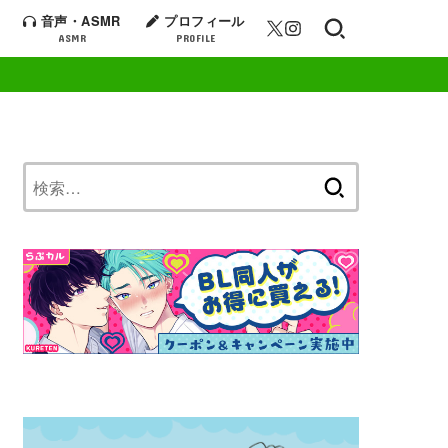
音声・ASMR
プロフィール
ASMR
PROFILE
検
索: