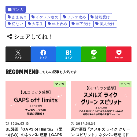
マンガ
あまあま
イケメン攻め
ノンケ攻め
健気受け
切ない
大学生
年上攻め
年下受け
美人受け
シェアしてね！
ポスト
シェア
はてブ
送る
Pocket
RECOMMEND
マンガ
マンガ
2026.03.10
2024.08.29
BL漫画『GAPS off limits』（里
原作漫画『スメルズ ライク グリー
つばめ）のネタバレ感想【GAPS
ン スピリット』ネタバレ感想【ド