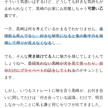
そういう気遣いはするけど、どうしても好きな気持ちが
止められなくて、黒崎のお家にお邪魔しちゃう
可愛い乙
女
です。
一方、黒崎は何を考えているかまるでわかりません。
表
情筋も死んでるし、好きな研究になると鬼の集中力を発
揮して周りが見えなくなる
し…。
でも、そんな
突き抜けてる
人に魅力を感じてしまうんで
しょうね〜。
普段笑わない黒崎が犬を見て笑ったり、自
分だけにプライベートの話をしてくれる
のがキュンとし
ます。
しかし、いつもストレートに物を言う黒崎が、お付き合
いに関してだけは「付き合っている認識」だけで、明言
しなかったことに私も廉と同じセリフが出てきました。