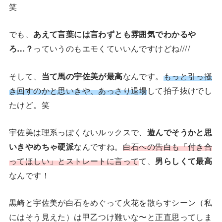
笑
でも、
あえて言葉には言わずとも雰囲気でわかるや
ろ…？
っていうのもエモくていいんですけどね////
そして、
当て馬の宇佐美が最高
なんです。
もっと引っ掻
き回すのかと思いきや、あっさり退場
して拍子抜けでし
たけど。笑
宇佐美は理系っぽくないルックスで、
遊んでそうかと思
いきやめちゃ硬派
なんですね。
白石への告白も「付き合
ってほしい」とストレートに言って
て、
男らしくて最高
なんです！
黒崎と宇佐美が白石をめぐって火花を散らすシーン（私
にはそう見えた）は甲乙つけ難いな〜と正直思ってしま