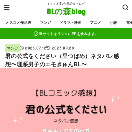
おすすめBL作品紹介ブログ
BLの森blog
オススメ作品選
マンガ
ドラマ・映画
アニメ
小説
電
当サイトはリンクにPRを含みます。
2023.07.12
マンガ
2023.09.28
君の公式をください（里つばめ）ネタバレ感
想〜理系男子のエモきゅんBL〜