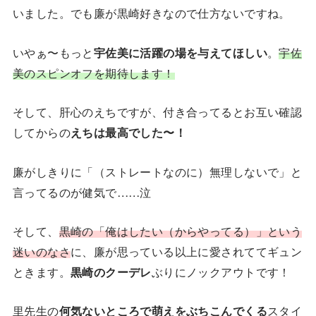
いました。でも廉が黒崎好きなので仕方ないですね。
いやぁ〜もっと
宇佐美に活躍の場を与えてほしい
。
宇佐
美のスピンオフを期待します！
そして、肝心のえちですが、付き合ってるとお互い確認
してからの
えちは最高でした〜！
廉がしきりに「（ストレートなのに）無理しないで」と
言ってるのが健気で……泣
そして、
黒崎の「俺はしたい（からやってる）」という
迷いのなさ
に、廉が思っている以上に愛されててギュン
ときます。
黒崎のクーデレ
ぶりにノックアウトです！
里先生の
何気ないところで萌えをぶちこんでくる
スタイ