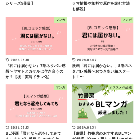
シリーズ5冊目】
ラマ情報や無料で原作を読む方法
も解説】
マンガ
マンガ
2026.03.10
2024.06.07
『君には届かない』7巻ネタバレ感
漫画「君には届かない。」8巻のネ
想〜ヤマトとカケルは付き合うの
タバレ感想〜おつきあい編スター
か？【祝！実写ドラマ化】
ト！〜
マンガ
オススメ作品選
2026.03.13
2024.08.31
BL漫画「君となら恋をしてみて
【厳選】竹書房のおすすめBLマン
も」ネタバレ感想【いつから放
ガ45選（Qpa・麗人・麗人uno!作