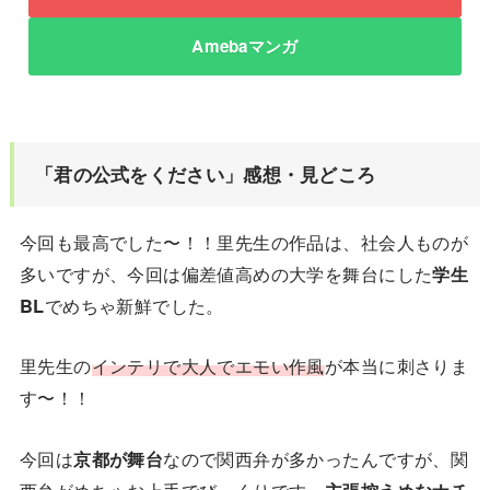
Amebaマンガ
「君の公式をください」感想・見どころ
今回も最高でした〜！！里先生の作品は、社会人ものが
多いですが、今回は偏差値高めの大学を舞台にした
学生
BL
でめちゃ新鮮でした。
里先生の
インテリで大人でエモい作風
が本当に刺さりま
す〜！！
今回は
京都が舞台
なので関西弁が多かったんですが、関
西弁がめちゃお上手でびっくりです。
主張控えめなナチ