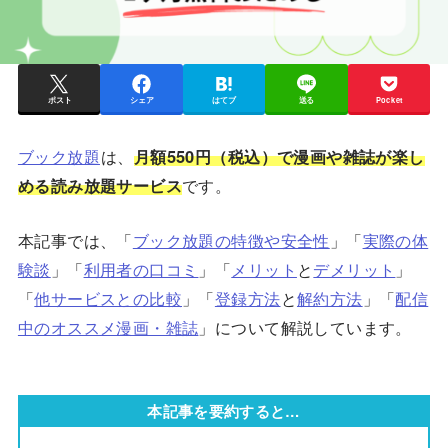
ポスト
シェア
はてブ
送る
Pocket
ブック放題
は、
月額550円（税込）で漫画や雑誌が楽し
める読み放題サービス
です。
本記事では、「
ブック放題の特徴や安全性
」「
実際の体
験談
」「
利用者の口コミ
」「
メリット
と
デメリット
」
「
他サービスとの比較
」「
登録方法
と
解約方法
」「
配信
中のオススメ漫画・雑誌
」について解説しています。
本記事を要約すると…