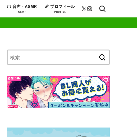
音声・ASMR
プロフィール
ASMR
PROFILE
検
索: