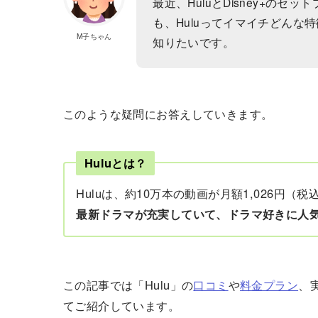
最近、HuluとDisney+の
も、Huluってイマイチどん
M子ちゃん
知りたいです。
このような疑問にお答えしていきます。
Huluとは？
Huluは、約10万本の動画が月額1,026円
最新ドラマが充実していて、ドラマ好きに人
この記事では「Hulu」の
口コミ
や
料金プラン
、
てご紹介しています。